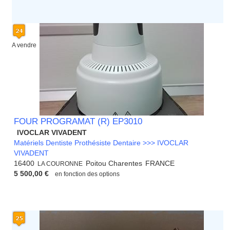
A vendre
FOUR PROGRAMAT (R) EP3010
IVOCLAR VIVADENT
Matériels Dentiste Prothésiste Dentaire >>> IVOCLAR
VIVADENT
16400
Poitou Charentes
FRANCE
LA COURONNE
5 500,00 €
en fonction des options