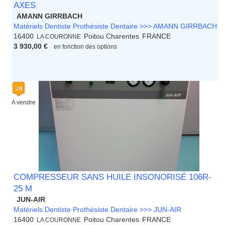
AXES
AMANN GIRRBACH
Matériels Dentiste Prothésiste Dentaire >>> AMANN GIRRBACH
16400
Poitou Charentes
FRANCE
LA COURONNE
3 930,00 €
en fonction des options
A vendre
COMPRESSEUR SANS HUILE INSONORISÉ 106R-
25 M
JUN-AIR
Matériels Dentiste Prothésiste Dentaire >>> JUN-AIR
16400
Poitou Charentes
FRANCE
LA COURONNE