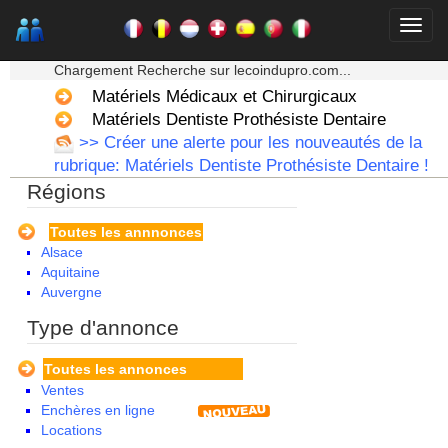
★★★ Mon moteur de recherche ★★★
Chargement Recherche sur lecoindupro.com...
Matériels Médicaux et Chirurgicaux
Matériels Dentiste Prothésiste Dentaire
>> Créer une alerte pour les nouveautés de la
rubrique: Matériels Dentiste Prothésiste Dentaire !
Régions
Toutes les annnonces
Alsace
Aquitaine
Auvergne
Basse Normandie
Type d'annonce
Bourgogne
Bretagne
Toutes les annonces
Centre
Ventes
Champagne Ardenne
Enchères en ligne
Corse
Locations
Franche Comte - Suisse