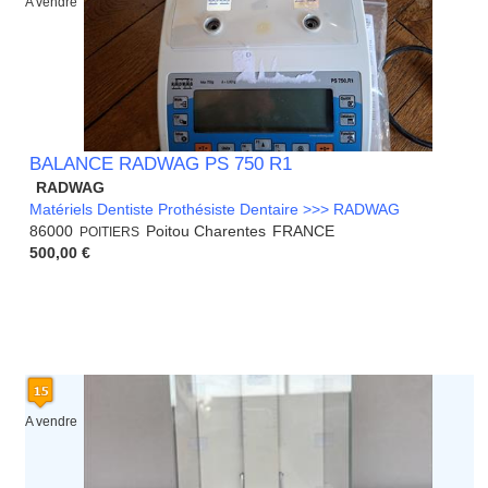
A vendre
BALANCE RADWAG PS 750 R1
RADWAG
Matériels Dentiste Prothésiste Dentaire >>> RADWAG
86000
Poitou Charentes
FRANCE
POITIERS
500,00 €
A vendre