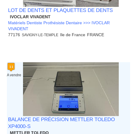
LOT DE DENTS ET PLAQUETTES DE DENTS
IVOCLAR VIVADENT
Matériels Dentiste Prothésiste Dentaire >>> IVOCLAR
VIVADENT
77176
Ile de France
FRANCE
SAVIGNY-LE-TEMPLE
A vendre
BALANCE DE PRÉCISION METTLER TOLEDO
XP4000-S
METTLER TOLEDO