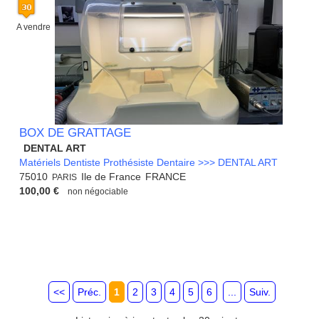
A vendre
BOX DE GRATTAGE
DENTAL ART
Matériels Dentiste Prothésiste Dentaire >>> DENTAL ART
75010
Ile de France
FRANCE
PARIS
100,00 €
non négociable
<<
Préc.
1
2
3
4
5
6
...
Suiv.