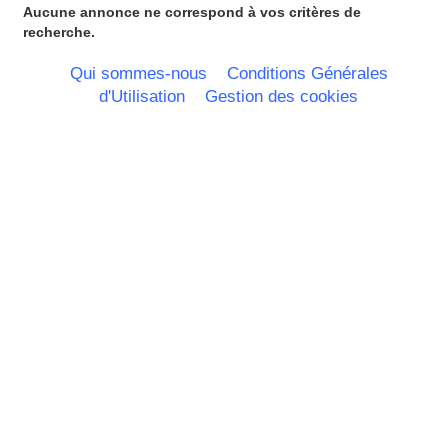
Picardie
Aucune annonce ne correspond à vos critères de
Poitou Charentes
recherche.
Principauté de Monaco
Provence Alpes Cote d'Azur -
Qui sommes-nous
Conditions Générales
Italie
d'Utilisation
Gestion des cookies
Rhone Alpes