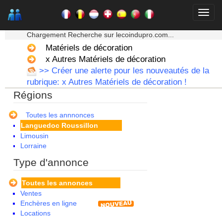
Basse Normandie
Bourgogne
★★★ Mon moteur de recherche ★★★
Bretagne
Chargement Recherche sur lecoindupro.com...
Centre
Champagne Ardenne
Matériels de décoration
Corse
x Autres Matériels de décoration
Franche Comte - Suisse
>> Créer une alerte pour les nouveautés de la
Guadeloupe
rubrique: x Autres Matériels de décoration !
Guyane
Régions
Haute Normandie
Ile de France
La Réunion
Toutes les annnonces
Languedoc Roussillon
Limousin
Lorraine
Martinique
Type d'annonce
Mayotte
Midi Pyrenees - Espagne -
Toutes les annonces
Portugal
Ventes
Nord Pas de Calais - Belgique -
Enchères en ligne
Pays Bas
Locations
Pays de la Loire