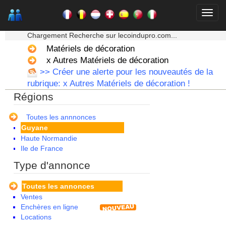
Alsace
★★★ Mon moteur de recherche ★★★
Aquitaine
Chargement Recherche sur lecoindupro.com...
Auvergne
Basse Normandie
Matériels de décoration
Bourgogne
x Autres Matériels de décoration
Bretagne
>> Créer une alerte pour les nouveautés de la
Centre
rubrique: x Autres Matériels de décoration !
Champagne Ardenne
Régions
Corse
Franche Comte - Suisse
Guadeloupe
Toutes les annnonces
Guyane
Haute Normandie
Ile de France
La Réunion
Type d'annonce
Languedoc Roussillon
Limousin
Toutes les annonces
Lorraine
Ventes
Martinique
Enchères en ligne
Mayotte
Locations
Midi Pyrenees - Espagne -