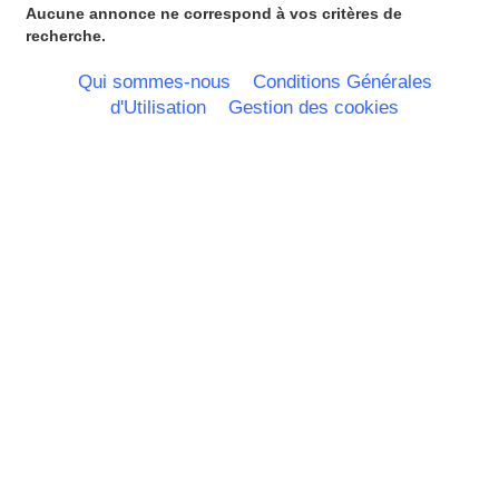
Portugal
Aucune annonce ne correspond à vos critères de
Nord Pas de Calais - Belgique -
recherche.
Pays Bas
Pays de la Loire
Qui sommes-nous
Conditions Générales
Picardie
d'Utilisation
Gestion des cookies
Poitou Charentes
Principauté de Monaco
Provence Alpes Cote d'Azur -
Italie
Rhone Alpes