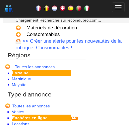
Bretagne
Centre
★★★ Mon moteur de recherche ★★★
Champagne Ardenne
Chargement Recherche sur lecoindupro.com...
Corse
Franche Comte - Suisse
Matériels de décoration
Guadeloupe
Consommables
Guyane
>> Créer une alerte pour les nouveautés de la
Haute Normandie
rubrique: Consommables !
Ile de France
Régions
La Réunion
Languedoc Roussillon
Limousin
Toutes les annnonces
Lorraine
Martinique
Mayotte
Midi Pyrenees - Espagne -
Type d'annonce
Portugal
Nord Pas de Calais - Belgique -
Toutes les annonces
Pays Bas
Ventes
Pays de la Loire
Enchères en ligne
Picardie
Locations
Poitou Charentes