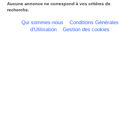
Principauté de Monaco
Aucune annonce ne correspond à vos critères de
Provence Alpes Cote d'Azur -
recherche.
Italie
Rhone Alpes
Qui sommes-nous
Conditions Générales
d'Utilisation
Gestion des cookies