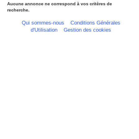
Haute Normandie
Aucune annonce ne correspond à vos critères de
Ile de France
recherche.
La Réunion
Languedoc Roussillon
Qui sommes-nous
Conditions Générales
Limousin
d'Utilisation
Gestion des cookies
Lorraine
Martinique
Mayotte
Midi Pyrenees - Espagne -
Portugal
Nord Pas de Calais - Belgique -
Pays Bas
Pays de la Loire
Picardie
Poitou Charentes
Principauté de Monaco
Provence Alpes Cote d'Azur -
Italie
Rhone Alpes