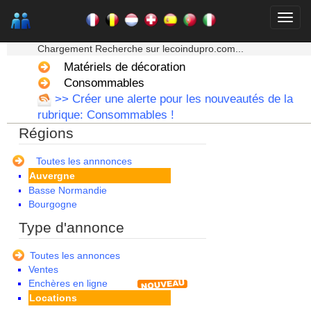
★★★ Mon moteur de recherche ★★★
Chargement Recherche sur lecoindupro.com...
Matériels de décoration
Consommables
>> Créer une alerte pour les nouveautés de la
rubrique: Consommables !
Régions
Alsace
Aquitaine
Toutes les annnonces
Auvergne
Basse Normandie
Bourgogne
Bretagne
Type d'annonce
Centre
Champagne Ardenne
Toutes les annonces
Corse
Ventes
Franche Comte - Suisse
Enchères en ligne
Guadeloupe
Locations
Guyane