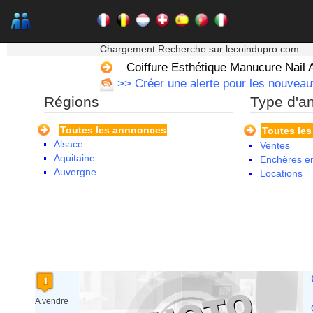
★★★ Mon moteur de recherche ★★★
Chargement Recherche sur lecoindupro.com...
Coiffure Esthétique Manucure Nail 
>> Créer une alerte pour les nouveaut
Régions
Type d'a
Toutes les annnonces
Toutes le
Alsace
Ventes
Aquitaine
Enchères en
Auvergne
Locations
Basse Normandie
Bourgogne
Bretagne
Centre
Champagne Ardenne
Corse
Franche Comte - Suisse
Guadeloupe
Guyane
A vendre
Haute Normandie