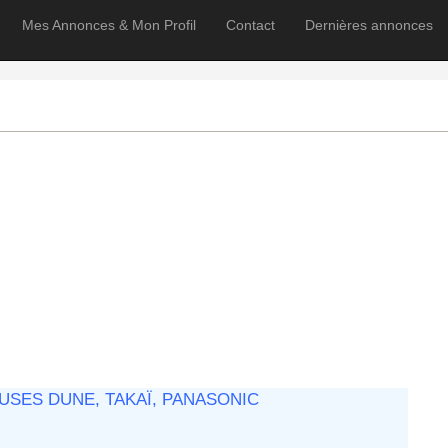
Mes Annonces & Mon Profil
Contact
Dernières annonces
USES DUNE, TAKAÏ, PANASONIC