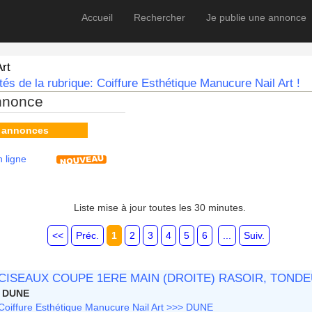
Accueil
Rechercher
Je publie une annonce
Art
és de la rubrique: Coiffure Esthétique Manucure Nail Art !
nnonce
s annonces
 ligne
Liste mise à jour toutes les 30 minutes.
<<
Préc.
1
2
3
4
5
6
...
Suiv.
CISEAUX COUPE 1ERE MAIN (DROITE) RASOIR, TONDE
DUNE
Coiffure Esthétique Manucure Nail Art >>> DUNE