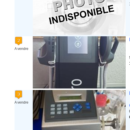
Ile de France
La Réunion
Languedoc Roussillon
Limousin
Lorraine
Martinique
Mayotte
Midi Pyrenees - Espagne -
A vendre
Portugal
Nord Pas de Calais - Belgique -
Pays Bas
Pays de la Loire
Picardie
Poitou Charentes
Principauté de Monaco
Provence Alpes Cote d'Azur -
Italie
A vendre
Rhone Alpes