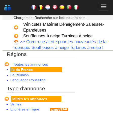
Alsace
Aquitaine
★★★ Mon moteur de recherche ★★★
Auvergne
Chargement Recherche sur lecoindupro.com...
Basse Normandie
Véhicules Matériel Déneigement-Saleuses-
Bourgogne
Bretagne
Épandeuses
Centre
Souffleuses à neige Turbines à neige
Champagne Ardenne
>> Créer une alerte pour les nouveautés de la
Corse
rubrique: Souffleuses à neige Turbines à neige !
Franche Comte - Suisse
Régions
Guadeloupe
Guyane
Haute Normandie
Toutes les annnonces
Ile de France
La Réunion
Languedoc Roussillon
Limousin
Type d'annonce
Lorraine
Martinique
Toutes les annonces
Mayotte
Ventes
Midi Pyrenees - Espagne -
Enchères en ligne
Portugal