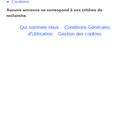
Locations
Nord Pas de Calais - Belgique -
Pays Bas
Aucune annonce ne correspond à vos critères de
Pays de la Loire
recherche.
Picardie
Poitou Charentes
Qui sommes-nous
Conditions Générales
Principauté de Monaco
d'Utilisation
Gestion des cookies
Provence Alpes Cote d'Azur -
Italie
Rhone Alpes