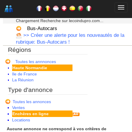
Aquitaine
Auvergne
Basse Normandie
★★★ Mon moteur de recherche ★★★
Bourgogne
Chargement Recherche sur lecoindupro.com...
Bretagne
Bus-Autocars
Centre
>> Créer une alerte pour les nouveautés de la
Champagne Ardenne
rubrique: Bus-Autocars !
Corse
Régions
Franche Comte - Suisse
Guadeloupe
Guyane
Toutes les annnonces
Haute Normandie
Ile de France
La Réunion
Languedoc Roussillon
Type d'annonce
Limousin
Lorraine
Toutes les annonces
Martinique
Ventes
Mayotte
Enchères en ligne
Midi Pyrenees - Espagne -
Locations
Portugal
Nord Pas de Calais - Belgique -
Aucune annonce ne correspond à vos critères de