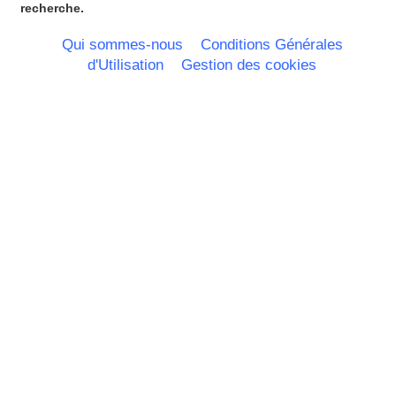
Pays Bas
recherche.
Pays de la Loire
Picardie
Qui sommes-nous
Conditions Générales
Poitou Charentes
d'Utilisation
Gestion des cookies
Principauté de Monaco
Provence Alpes Cote d'Azur -
Italie
Rhone Alpes