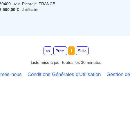
80400
Picardie
FRANCE
HAM
8 500,00 €
à débattre
<<
Préc.
1
Suiv.
Liste mise à jour toutes les 30 minutes.
mmes-nous
Conditions Générales d'Utilisation
Gestion de