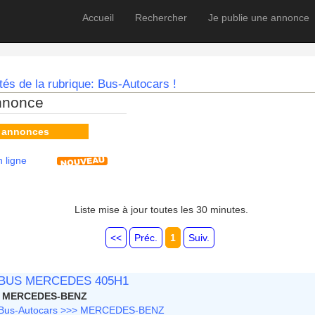
Accueil
Rechercher
Je publie une annonce
és de la rubrique: Bus-Autocars !
nnonce
s annonces
 ligne
Liste mise à jour toutes les 30 minutes.
<<
Préc.
1
Suiv.
BUS MERCEDES 405H1
MERCEDES-BENZ
Bus-Autocars >>> MERCEDES-BENZ