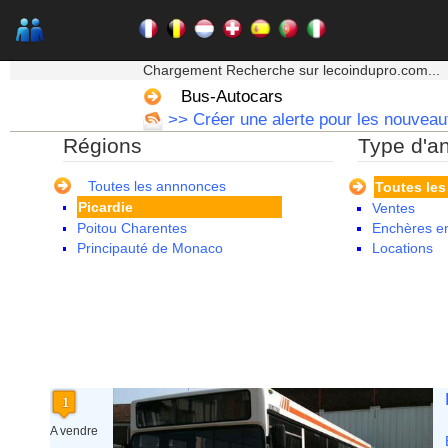
Languedoc Roussillon
Limousin
Lorraine
★★★ Mon moteur de recherche ★★★
Martinique
Chargement Recherche sur lecoindupro.com...
Mayotte
Bus-Autocars
Midi Pyrenees - Espagne -
>> Créer une alerte pour les nouveaut
Portugal
Régions
Type d'a
Nord Pas de Calais - Belgique -
Pays Bas
Pays de la Loire
Toutes les annnonces
Toutes le
Picardie
Ventes
Poitou Charentes
Enchères en
Principauté de Monaco
Locations
Provence Alpes Cote d'Azur -
Italie
Rhone Alpes
A vendre