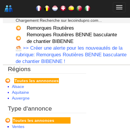
★★★ Mon moteur de recherche ★★★
Chargement Recherche sur lecoindupro.com...
Remorques Routières
Remorques Routières BENNE basculante
de chantier BIBENNE
>> Créer une alerte pour les nouveautés de la
rubrique: Remorques Routières BENNE basculante
de chantier BIBENNE !
Régions
Toutes les annnonces
Alsace
Aquitaine
Auvergne
Basse Normandie
Type d'annonce
Bourgogne
Bretagne
Toutes les annonces
Centre
Ventes
Champagne Ardenne