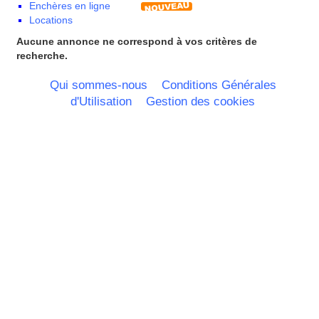
Enchères en ligne
Corse
Locations
Franche Comte - Suisse
Guadeloupe
Aucune annonce ne correspond à vos critères de
Guyane
recherche.
Haute Normandie
Ile de France
Qui sommes-nous
Conditions Générales
La Réunion
d'Utilisation
Gestion des cookies
Languedoc Roussillon
Limousin
Lorraine
Martinique
Mayotte
Midi Pyrenees - Espagne -
Portugal
Nord Pas de Calais - Belgique -
Pays Bas
Pays de la Loire
Picardie
Poitou Charentes
Principauté de Monaco
Provence Alpes Cote d'Azur -
Italie