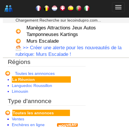
Aquitaine
Auvergne
★★★ Mon moteur de recherche ★★★
Basse Normandie
Chargement Recherche sur lecoindupro.com...
Bourgogne
Manèges Attractions Jeux Autos
Bretagne
Centre
Tamponneuses Kartings
Champagne Ardenne
Murs Escalade
Corse
>> Créer une alerte pour les nouveautés de la
Franche Comte - Suisse
rubrique: Murs Escalade !
Guadeloupe
Régions
Guyane
Haute Normandie
Ile de France
Toutes les annnonces
La Réunion
Languedoc Roussillon
Limousin
Lorraine
Type d'annonce
Martinique
Mayotte
Toutes les annonces
Midi Pyrenees - Espagne -
Ventes
Portugal
Enchères en ligne
Nord Pas de Calais - Belgique -