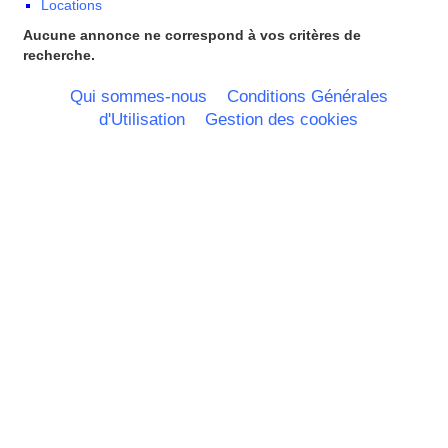
Locations
Pays Bas
Pays de la Loire
Aucune annonce ne correspond à vos critères de
Picardie
recherche.
Poitou Charentes
Principauté de Monaco
Qui sommes-nous
Conditions Générales
Provence Alpes Cote d'Azur -
d'Utilisation
Gestion des cookies
Italie
Rhone Alpes