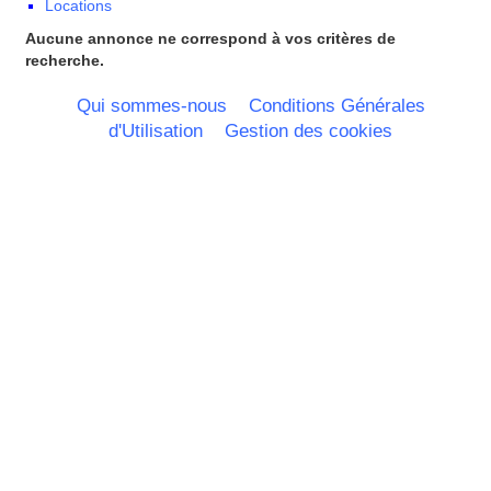
Locations
Nord Pas de Calais - Belgique -
Pays Bas
Aucune annonce ne correspond à vos critères de
Pays de la Loire
recherche.
Picardie
Poitou Charentes
Qui sommes-nous
Conditions Générales
Principauté de Monaco
d'Utilisation
Gestion des cookies
Provence Alpes Cote d'Azur -
Italie
Rhone Alpes