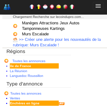
Alsace
Aquitaine
★★★ Mon moteur de recherche ★★★
Auvergne
Chargement Recherche sur lecoindupro.com...
Basse Normandie
Manèges Attractions Jeux Autos
Bourgogne
Bretagne
Tamponneuses Kartings
Centre
Murs Escalade
Champagne Ardenne
>> Créer une alerte pour les nouveautés de la
Corse
rubrique: Murs Escalade !
Franche Comte - Suisse
Régions
Guadeloupe
Guyane
Haute Normandie
Toutes les annnonces
Ile de France
La Réunion
Languedoc Roussillon
Limousin
Type d'annonce
Lorraine
Martinique
Toutes les annonces
Mayotte
Ventes
Midi Pyrenees - Espagne -
Enchères en ligne
Portugal