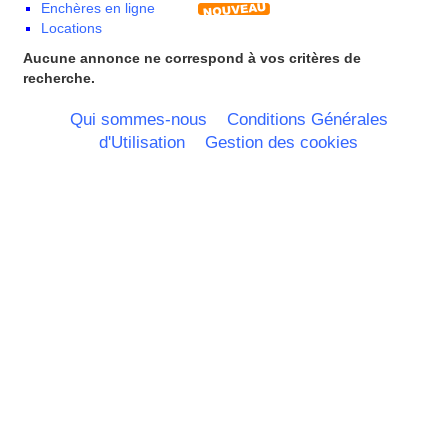
Enchères en ligne
Principauté de Monaco
Locations
Provence Alpes Cote d'Azur -
Italie
Aucune annonce ne correspond à vos critères de
Rhone Alpes
recherche.
Qui sommes-nous
Conditions Générales
d'Utilisation
Gestion des cookies