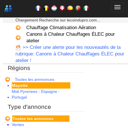
Bretagne
Centre
★★★ Mon moteur de recherche ★★★
Champagne Ardenne
Chargement Recherche sur lecoindupro.com...
Corse
Chauffage Climatisation Aération
Franche Comte - Suisse
Canons à Chaleur Chauffages ÉLEC pour
Guadeloupe
Guyane
atelier
Haute Normandie
>> Créer une alerte pour les nouveautés de la
Ile de France
rubrique: Canons à Chaleur Chauffages ÉLEC pour
La Réunion
atelier !
Languedoc Roussillon
Régions
Limousin
Lorraine
Martinique
Toutes les annnonces
Mayotte
Midi Pyrenees - Espagne -
Portugal
Nord Pas de Calais - Belgique -
Type d'annonce
Pays Bas
Pays de la Loire
Toutes les annonces
Picardie
Ventes
Poitou Charentes