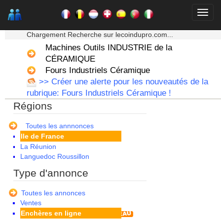
Alsace
Aquitaine
★★★ Mon moteur de recherche ★★★
Auvergne
Chargement Recherche sur lecoindupro.com...
Basse Normandie
Machines Outils INDUSTRIE de la
Bourgogne
Bretagne
CÉRAMIQUE
Centre
Fours Industriels Céramique
Champagne Ardenne
>> Créer une alerte pour les nouveautés de la
Corse
rubrique: Fours Industriels Céramique !
Franche Comte - Suisse
Régions
Guadeloupe
Guyane
Haute Normandie
Toutes les annnonces
Ile de France
La Réunion
Languedoc Roussillon
Limousin
Type d'annonce
Lorraine
Martinique
Toutes les annonces
Mayotte
Ventes
Midi Pyrenees - Espagne -
Enchères en ligne
Portugal