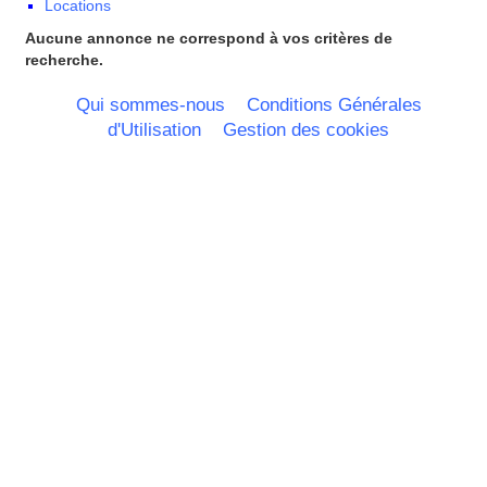
Locations
Nord Pas de Calais - Belgique -
Pays Bas
Aucune annonce ne correspond à vos critères de
Pays de la Loire
recherche.
Picardie
Poitou Charentes
Qui sommes-nous
Conditions Générales
Principauté de Monaco
d'Utilisation
Gestion des cookies
Provence Alpes Cote d'Azur -
Italie
Rhone Alpes