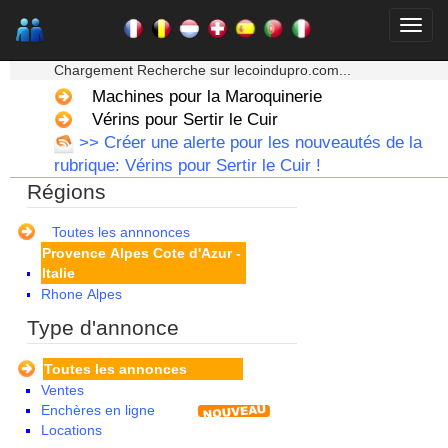
Limousin
Lorraine
★★★ Mon moteur de recherche ★★★
Martinique
Chargement Recherche sur lecoindupro.com...
Mayotte
Midi Pyrenees - Espagne -
Machines pour la Maroquinerie
Portugal
Vérins pour Sertir le Cuir
Nord Pas de Calais - Belgique -
>> Créer une alerte pour les nouveautés de la
Pays Bas
rubrique: Vérins pour Sertir le Cuir !
Pays de la Loire
Régions
Picardie
Poitou Charentes
Principauté de Monaco
Toutes les annnonces
Provence Alpes Cote d'Azur -
Italie
Rhone Alpes
Type d'annonce
Toutes les annonces
Ventes
Enchères en ligne
Locations