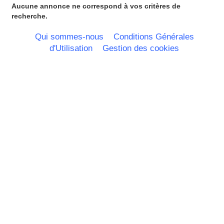
Languedoc Roussillon
Aucune annonce ne correspond à vos critères de
Limousin
recherche.
Lorraine
Martinique
Qui sommes-nous
Conditions Générales
Mayotte
d'Utilisation
Gestion des cookies
Midi Pyrenees - Espagne -
Portugal
Nord Pas de Calais - Belgique -
Pays Bas
Pays de la Loire
Picardie
Poitou Charentes
Principauté de Monaco
Provence Alpes Cote d'Azur -
Italie
Rhone Alpes