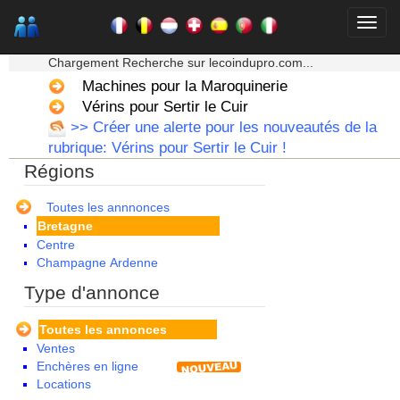
★★★ Mon moteur de recherche ★★★
Chargement Recherche sur lecoindupro.com...
Machines pour la Maroquinerie
Vérins pour Sertir le Cuir
>> Créer une alerte pour les nouveautés de la
Alsace
rubrique: Vérins pour Sertir le Cuir !
Aquitaine
Régions
Auvergne
Basse Normandie
Bourgogne
Toutes les annnonces
Bretagne
Centre
Champagne Ardenne
Corse
Type d'annonce
Franche Comte - Suisse
Guadeloupe
Toutes les annonces
Guyane
Ventes
Haute Normandie
Enchères en ligne
Ile de France
Locations
La Réunion