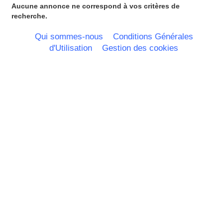
Limousin
Aucune annonce ne correspond à vos critères de
Lorraine
recherche.
Martinique
Mayotte
Qui sommes-nous
Conditions Générales
Midi Pyrenees - Espagne -
d'Utilisation
Gestion des cookies
Portugal
Nord Pas de Calais - Belgique -
Pays Bas
Pays de la Loire
Picardie
Poitou Charentes
Principauté de Monaco
Provence Alpes Cote d'Azur -
Italie
Rhone Alpes