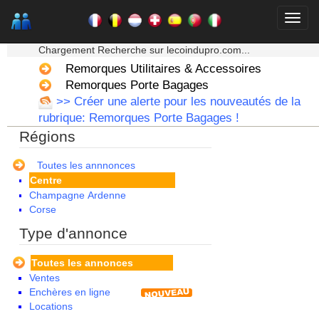
★★★ Mon moteur de recherche ★★★
Chargement Recherche sur lecoindupro.com...
Remorques Utilitaires & Accessoires
Remorques Porte Bagages
Alsace
>> Créer une alerte pour les nouveautés de la
Aquitaine
rubrique: Remorques Porte Bagages !
Auvergne
Régions
Basse Normandie
Bourgogne
Bretagne
Toutes les annnonces
Centre
Champagne Ardenne
Corse
Franche Comte - Suisse
Type d'annonce
Guadeloupe
Guyane
Toutes les annonces
Haute Normandie
Ventes
Ile de France
Enchères en ligne
La Réunion
Locations
Languedoc Roussillon