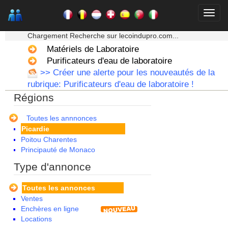
Ile de France
La Réunion
★★★ Mon moteur de recherche ★★★
Languedoc Roussillon
Chargement Recherche sur lecoindupro.com...
Limousin
Lorraine
Matériels de Laboratoire
Martinique
Purificateurs d'eau de laboratoire
Mayotte
>> Créer une alerte pour les nouveautés de la
Midi Pyrenees - Espagne -
rubrique: Purificateurs d'eau de laboratoire !
Portugal
Régions
Nord Pas de Calais - Belgique -
Pays Bas
Pays de la Loire
Toutes les annnonces
Picardie
Poitou Charentes
Principauté de Monaco
Provence Alpes Cote d'Azur -
Type d'annonce
Italie
Rhone Alpes
Toutes les annonces
Ventes
Enchères en ligne
Locations