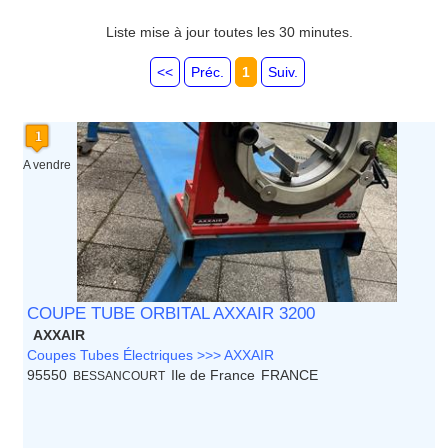
Guadeloupe
Guyane
Liste mise à jour toutes les 30 minutes.
Haute Normandie
Ile de France
<<
Préc.
1
Suiv.
La Réunion
Languedoc Roussillon
Limousin
Lorraine
Martinique
A vendre
Mayotte
Midi Pyrenees - Espagne -
Portugal
Nord Pas de Calais - Belgique -
Pays Bas
Pays de la Loire
Picardie
COUPE TUBE ORBITAL AXXAIR 3200
Poitou Charentes
AXXAIR
Principauté de Monaco
Coupes Tubes Électriques >>> AXXAIR
Provence Alpes Cote d'Azur -
95550
Ile de France
FRANCE
BESSANCOURT
Italie
Rhone Alpes