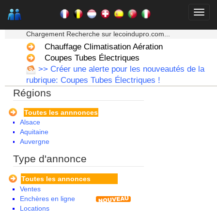
★★★ Mon moteur de recherche ★★★
Chargement Recherche sur lecoindupro.com...
Chauffage Climatisation Aération
Coupes Tubes Électriques
>> Créer une alerte pour les nouveautés de la
rubrique: Coupes Tubes Électriques !
Régions
Toutes les annnonces
Alsace
Aquitaine
Auvergne
Basse Normandie
Type d'annonce
Bourgogne
Bretagne
Toutes les annonces
Centre
Ventes
Champagne Ardenne
Enchères en ligne
Corse
Locations
Franche Comte - Suisse