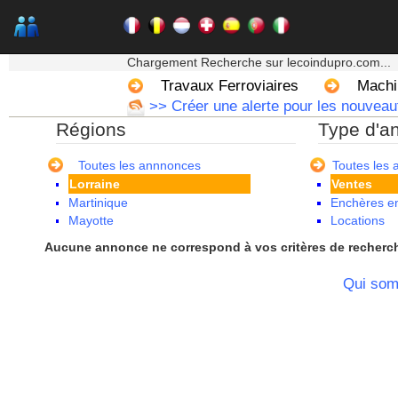
Champagne Ardenne
Corse
Franche Comte - Suisse
★★★ Mon moteur de recherche ★★★
Guadeloupe
Chargement Recherche sur lecoindupro.com...
Guyane
Travaux Ferroviaires
Machi
Haute Normandie
>> Créer une alerte pour les nouveau
Ile de France
Régions
Type d'a
La Réunion
Languedoc Roussillon
Limousin
Toutes les annnonces
Toutes les
Lorraine
Ventes
Martinique
Enchères en
Mayotte
Locations
Midi Pyrenees - Espagne -
Aucune annonce ne correspond à vos critères de recherc
Portugal
Nord Pas de Calais - Belgique -
Qui so
Pays Bas
Pays de la Loire
Picardie
Poitou Charentes
Principauté de Monaco
Provence Alpes Cote d'Azur -