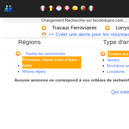
Martinique
Mayotte
Midi Pyrenees - Espagne -
★★★ Mon moteur de recherche ★★★
Portugal
Chargement Recherche sur lecoindupro.com...
Nord Pas de Calais - Belgique -
Travaux Ferroviaires
Lorrys
Pays Bas
>> Créer une alerte pour les nouveaut
Pays de la Loire
Régions
Type d'a
Picardie
Poitou Charentes
Principauté de Monaco
Toutes les annnonces
Toutes le
Provence Alpes Cote d'Azur -
Ventes
Italie
Enchères en
Rhone Alpes
Locations
Aucune annonce ne correspond à vos critères de recherc
Qui so