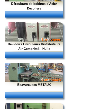
Dérouleurs de bobines d'Acier
Decoilers
8 annonces
Dévidoirs Enrouleurs Distributeurs
Air Comprimé - Huile
4 annonces
Ébavureuses MÉTAUX