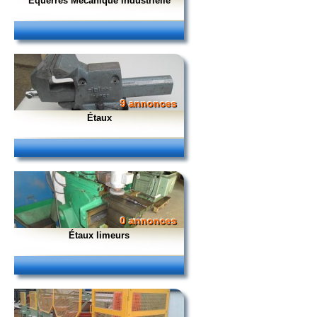
Équerres Mécanique industrielle
9 annonces
Étaux
0 annonces
Étaux limeurs