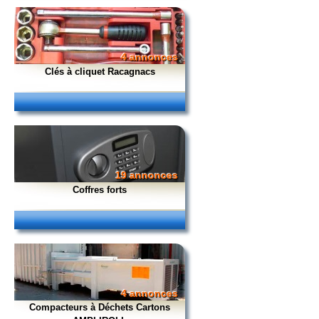
4 annonces
Clés à cliquet Racagnacs
19 annonces
Coffres forts
4 annonces
Compacteurs à Déchets Cartons